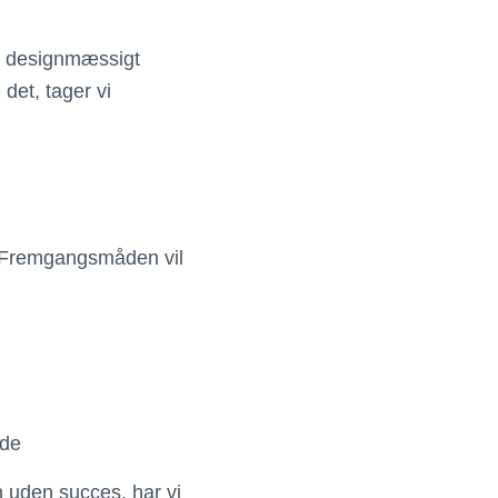
 du designmæssigt
det, tager vi
l. Fremgangsmåden vil
ide
n uden succes, har vi