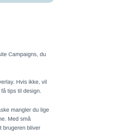
nsite Campaigns, du
rlay. Hvis ikke, vil
få tips til design.
åske mangler du lige
erne. Med små
t brugeren bliver