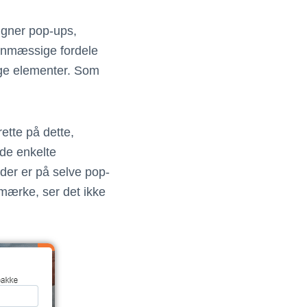
igner pop-ups,
ignmæssige fordele
ige elementer. Som
ette på dette,
de enkelte
der er på selve pop-
emærke, ser det ikke