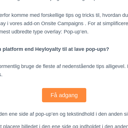
 derfor komme med forskellige tips og tricks til, hvordan
lay i vores add-on Onsite Campaigns . For at simplificere 
mest udbredte type overlay: Pop-up’en.
platform end Heyloyalty til at lave pop-ups?
formentlig bruge de fleste af nedenstående tips alligeve
s.
Få adgang
i den ene side af pop-up’en og tekstindhold i den anden s
t placere billedet i den ene side og indholdet i den ande