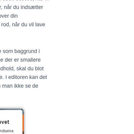
r, når du indsætter
over din
rod, når du vil lave
de som baggrund i
de der er smallere
ndhold, skal du blot
e. I editoren kan det
an man ikke se de