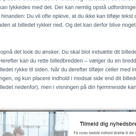
u kan lykkedes med det. Der kan nemlig opstå udfordringe
 hinanden: Du vil ofte opleve, at du ikke kan tilføje tekst 
uden at billedet rykker ned. Og det kan derfor blive noget 
pnå det look du ønsker. Du skal blot indsætte dit bille
. Herefter kan du rette billedbredden – vælger du en bred
lledet rykke til siden. Når du derefter tilføjer celler med i
ngen, og kun placere indhold i modsat side end dit billed
 billedet nedenfor), men i visningen på din hjemmeside k