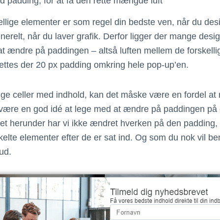
 padding, for at få den rette mængde luft
ellige elementer er som regel din bedste ven, når du des
nerelt, når du laver grafik. Derfor ligger der mange des
 at ændre på paddingen – altså luften mellem de forskell
sættes der 20 px padding omkring hele pop-up’en.
ige celler med indhold, kan det måske være en fordel at r
 være en god idé at lege med at ændre på paddingen på 
et herunder har vi ikke ændret hverken på den padding, 
nkelte elementer efter de er sat ind. Og som du nok vil b
ud.