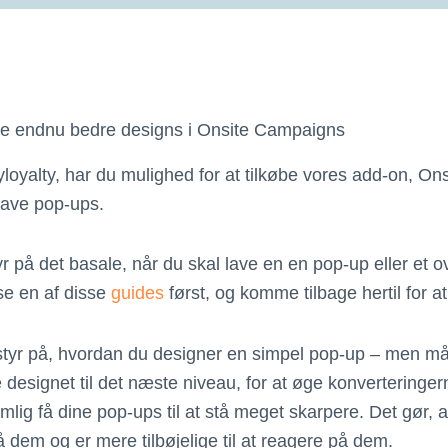
 lave endnu bedre designs i Onsite Campaigns
yloyalty, har du mulighed for at tilkøbe vores add-on, O
 lave pop-ups.
r på det basale, når du skal lave en en pop-up eller et ove
æse en af disse
guides
først, og komme tilbage hertil for at 
 styr på, hvordan du designer en simpel pop-up – men m
ge designet til det næste niveau, for at øge konvertering
lig få dine pop-ups til at stå meget skarpere. Det gør, a
em og er mere tilbøjelige til at reagere på dem.