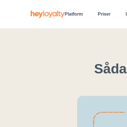
Gå
til
Platform
Priser
indholdet
Såda