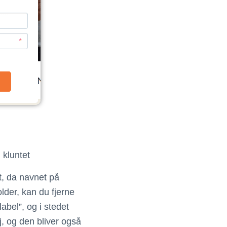
 kluntet
et, da navnet på
older, kan du fjerne
label”, og i stedet
j, og den bliver også