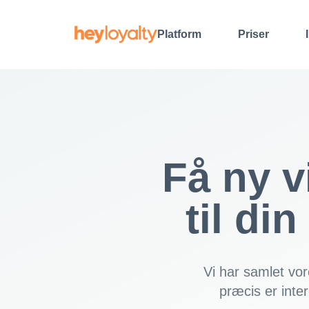
Gå
til
Platform
Priser
indholdet
Få ny v
til di
Vi har samlet vore
præcis er inte