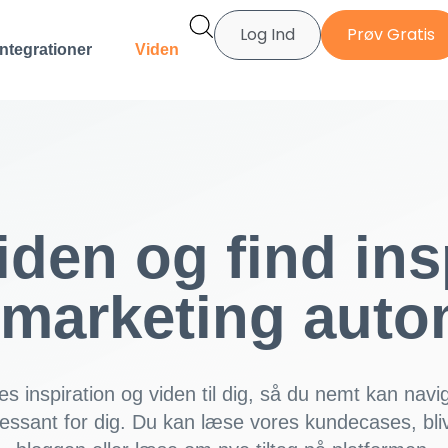
Log Ind
Prøv Gratis
Integrationer
Viden
iden og find ins
n marketing aut
s inspiration og viden til dig, så du nemt kan navig
ressant for dig. Du kan læse vores kundecases, bliv