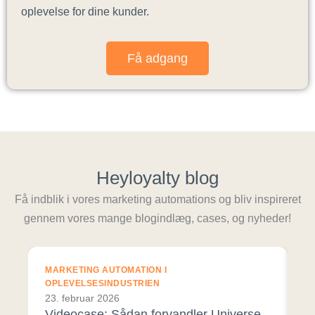
oplevelse for dine kunder.
Få adgang
Heyloyalty blog
Få indblik i vores marketing automations og bliv inspireret
gennem vores mange blogindlæg, cases, og nyheder!
MARKETING AUTOMATION I
E-
OPLEVELSESINDUSTRIEN
30
23. februar 2026
A
Videocase: Sådan forvandler Universe