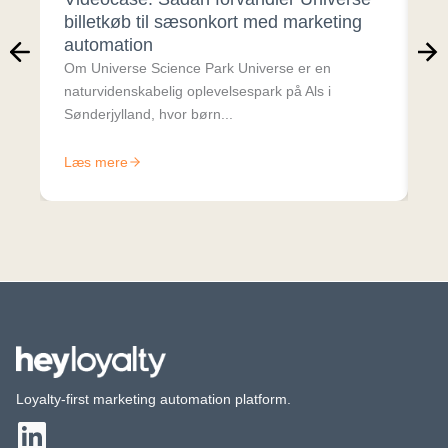
E-
billetkøb til sæsonkort med marketing
fo
automation
fle
Om Universe Science Park Universe er en
naturvidenskabelig oplevelsespark på Als i
Sønderjylland, hvor børn...
Læs mere
Læ
Loyalty-first marketing automation platform.