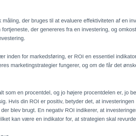
åling, der bruges til at evaluere effektiviteten af en in
 fortjeneste, der genereres fra en investering, og omkos
vestering.
ær inden for markedsføring, er ROI en essentiel indikato
eres marketingstrategier fungerer, og om de får det øns
t som en procentdel, og jo højere procentdelen er, jo b
sig. Hvis din ROI er positiv, betyder det, at investeringe
er blev brugt. En negativ ROI indikerer, at investeringen
ilket kan være en indikator for, at strategien skal revurde