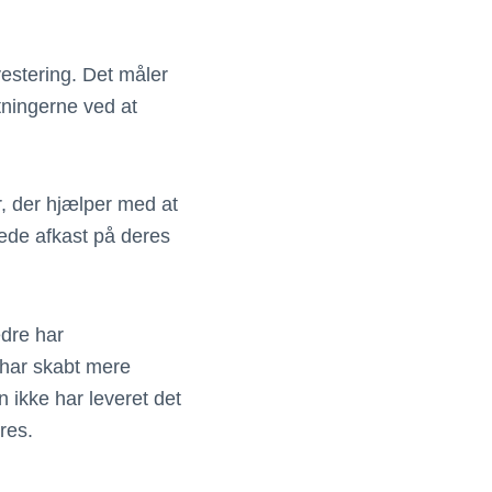
vestering. Det måler
tningerne ved at
r, der hjælper med at
kede afkast på deres
edre har
n har skabt mere
 ikke har leveret det
res.