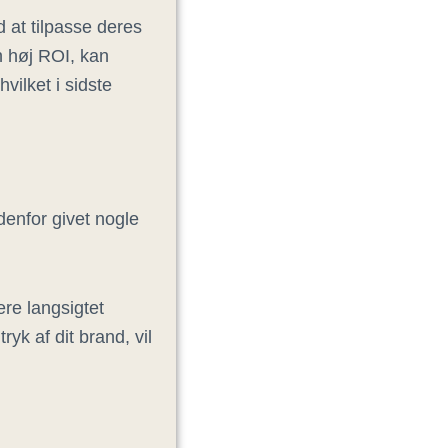
 at tilpasse deres
n høj ROI, kan
ilket i sidste
denfor givet nogle
ere langsigtet
ryk af dit brand, vil