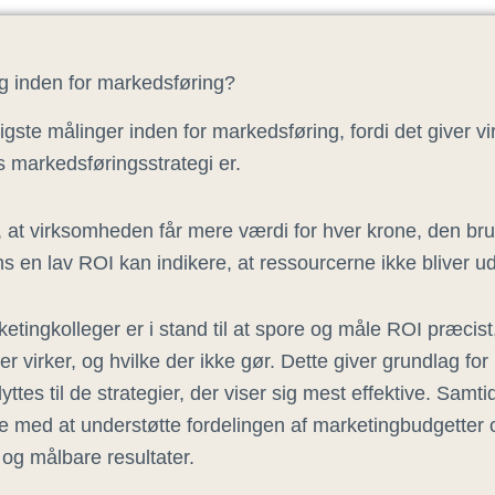
ig inden for markedsføring?
tigste målinger inden for markedsføring, fordi det giver v
es markedsføringsstrategi er.
 at virksomheden får mere værdi for hver krone, den br
 en lav ROI kan indikere, at ressourcerne ikke bliver udn
etingkolleger er i stand til at spore og måle ROI præcist,
 virker, og hvilke der ikke gør. Dette giver grundlag for
yttes til de strategier, der viser sig mest effektive. Samti
 med at understøtte fordelingen af marketingbudgetter o
 og målbare resultater.