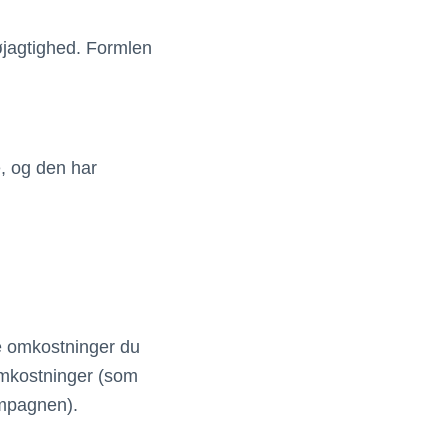
nøjagtighed. Formlen
, og den har
ke omkostninger du
omkostninger (som
ampagnen).