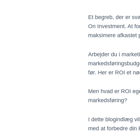
Et begreb, der er sv
On Investment. At fo
maksimere afkastet p
Arbejder du i market
markedsføringsbudget
før. Her er ROI et n
Men hvad er ROI egen
markedsføring?
I dette blogindlæg vi
med at forbedre din