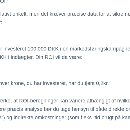
ROI?
lativt enkelt, men det kræver præcise data for at sikre 
r:
har investeret 100.000 DKK i en markedsføringskampagne
K i indtægter. Din ROI vil da være:
hver krone, du har investeret, har du tjent 0,2kr.
mærke, at ROI-beregninger kan variere afhængigt af hvil
ere præcis analyse bør du tage hensyn til både direkte 
er) og indirekte omkostninger (som f.eks. tid brugt på k