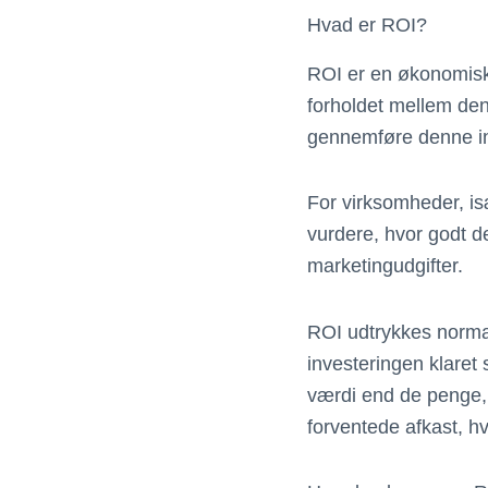
Hvad er ROI?
ROI er en økonomisk m
forholdet mellem den
gennemføre denne in
For virksomheder, is
vurdere, hvor godt d
marketingudgifter.
ROI udtrykkes normal
investeringen klaret 
værdi end de penge, d
forventede afkast, hv