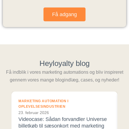
Få adgang
Heyloyalty blog
Få indblik i vores marketing automations og bliv inspireret
gennem vores mange blogindlæg, cases, og nyheder!
MARKETING AUTOMATION I
E-
OPLEVELSESINDUSTRIEN
30
23. februar 2026
A
Videocase: Sådan forvandler Universe
E-
billetkøb til sæsonkort med marketing
fo